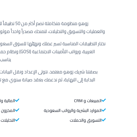
زوهو منظومة متكا
والعمليات والتسويق والتحليلات، لتمنحك مصدراً واحداً موثوقا
نختار التطبيقات المناسبة لسير عملك ونهيّئها للسوق السعود
العربية، ورواتب التأمي
يناسب 
بصفتنا شريك زوهو معتمد، نتولى الإعداد ونقل البيانات 
البداية إلى النهاية، ثم ندعمك بعقد صيانة سنوي مع
المبيعات و CRM
المالية وا
الموارد البشرية والرواتب السعودية
المخزون 
التسويق والحملات
التحليلات