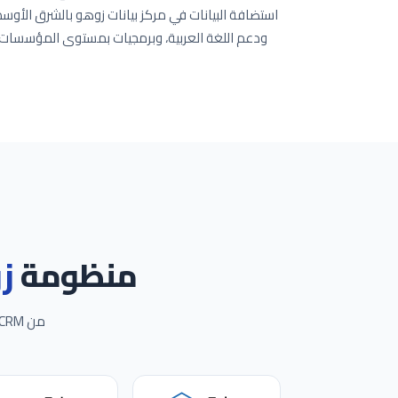
استضافة البيانات في مركز بيانات زوهو بالشرق الأوسط، 
منظومة
ز
من CRM و Books إلى نظام زوهو ون الكامل، مع أكثر من 30 تطبيقاً مهيأً بالكامل للمملكة.