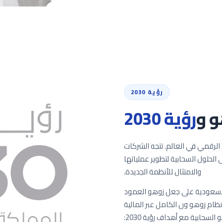
رؤية 2030
و و
رؤية 2030
 برامج التحول الرقمي في العالم. تتجه الشركات
 الحلول السحابية لتطوير عملياتها
والامتثال للأنظمة الجديدة.
تمد، تساعد Shyphan الشركات السعودية على جعل زوهو العمود
ذا التحول، من أول تطبيق لنظام CRM إلى نظام زوهو ون الكامل عبر المالية
والموارد البشرية والمبيعات والعمليات. تتوافق منصة زوهو السحابية مع أهداف رؤية 2030: