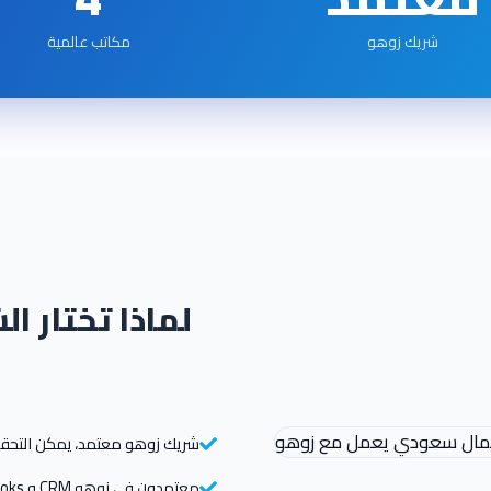
شريك زوهو
مكاتب عالمية
لماذا تختار 
شريك زوهو معتمد، يمكن التحق
معتمدون في زوهو CRM و Books و One و Creator و Analytics و People