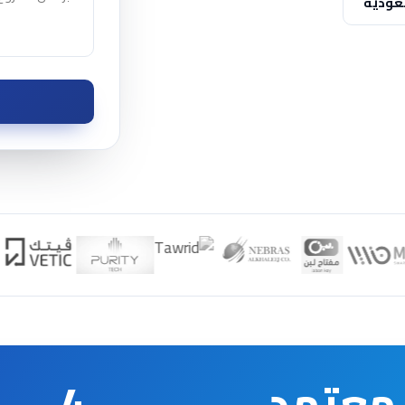
عودية
معتمد
4