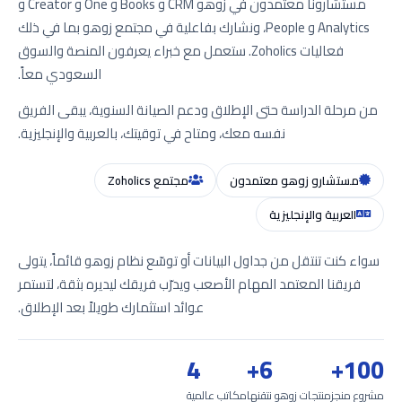
مستشارونا معتمدون في زوهو CRM و Books و One و Creator و
Analytics و People، ونشارك بفاعلية في مجتمع زوهو بما في ذلك
فعاليات Zoholics. ستعمل مع خبراء يعرفون المنصة والسوق
السعودي معاً.
من مرحلة الدراسة حتى الإطلاق ودعم الصيانة السنوية، يبقى الفريق
نفسه معك، ومتاح في توقيتك، بالعربية والإنجليزية.
مستشارو زوهو معتمدون
مجتمع Zoholics
العربية والإنجليزية
سواء كنت تنتقل من جداول البيانات أو توسّع نظام زوهو قائماً، يتولى
فريقنا المعتمد المهام الأصعب ويدرّب فريقك ليديره بثقة، لتستمر
عوائد استثمارك طويلاً بعد الإطلاق.
4
6+
100+
مشروع منجز
منتجات زوهو نتقنها
مكاتب عالمية