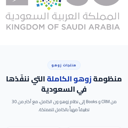
منتجات زوهو
منظومة
زوهو الكاملة
التي ننفّذها
في السعودية
من CRM و Books إلى نظام زوهو ون الكامل، مع أكثر من 30
تطبيقاً مهيأً بالكامل للمملكة.