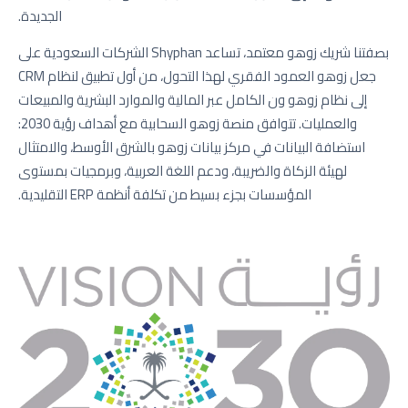
الجديدة.
بصفتنا شريك زوهو معتمد، تساعد Shyphan الشركات السعودية على
جعل زوهو العمود الفقري لهذا التحول، من أول تطبيق لنظام CRM
إلى نظام زوهو ون الكامل عبر المالية والموارد البشرية والمبيعات
والعمليات. تتوافق منصة زوهو السحابية مع أهداف رؤية 2030:
استضافة البيانات في مركز بيانات زوهو بالشرق الأوسط، والامتثال
لهيئة الزكاة والضريبة، ودعم اللغة العربية، وبرمجيات بمستوى
المؤسسات بجزء بسيط من تكلفة أنظمة ERP التقليدية.