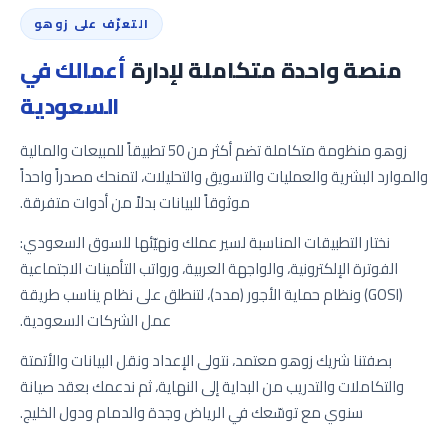
التعرّف على زوهو
منصة واحدة متكاملة لإدارة
أعمالك في
السعودية
زوهو منظومة متكاملة تضم أكثر من 50 تطبيقاً للمبيعات والمالية
والموارد البشرية والعمليات والتسويق والتحليلات، لتمنحك مصدراً واحداً
موثوقاً للبيانات بدلاً من أدوات متفرقة.
نختار التطبيقات المناسبة لسير عملك ونهيّئها للسوق السعودي:
الفوترة الإلكترونية، والواجهة العربية، ورواتب التأمينات الاجتماعية
(GOSI) ونظام حماية الأجور (مدد)، لتنطلق على نظام يناسب طريقة
عمل الشركات السعودية.
بصفتنا شريك زوهو معتمد، نتولى الإعداد ونقل البيانات والأتمتة
والتكاملات والتدريب من البداية إلى النهاية، ثم ندعمك بعقد صيانة
سنوي مع توسّعك في الرياض وجدة والدمام ودول الخليج.