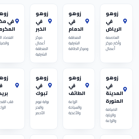
زوهو
زوهو
زوهو
زوه
في
في
في
في مك
الرياض
الدمام
الخبر
المكرم
العاصمة
المنطقة
مركز
اقتصاد ال
وأكبر مركز
الشرقية
أعمال
والضيا
أعمال
ومركز الطاقة
المنطقة
الشرقية
زوهو
زوهو
زوهو
زوه
في
في
في
ف
المدينة
الطائف
تبوك
بريد
المنورة
الزراعة
بوابة نيوم
قلب القص
والسياحة
والبحر
الزرا
الضيافة
والأغذية
الأحمر
والزيارة
والزراعة