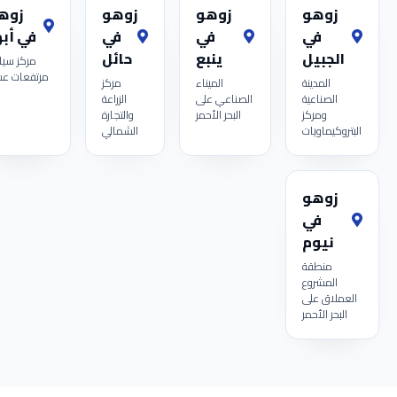
زوهو
زوهو
زوهو
زوه
في
في
في
في أبه
الجبيل
ينبع
حائل
مركز سيا
مرتفعات عس
المدينة
الميناء
مركز
الصناعية
الصناعي على
الزراعة
ومركز
البحر الأحمر
والتجارة
البتروكيماويات
الشمالي
زوهو
في
نيوم
منطقة
المشروع
العملاق على
البحر الأحمر