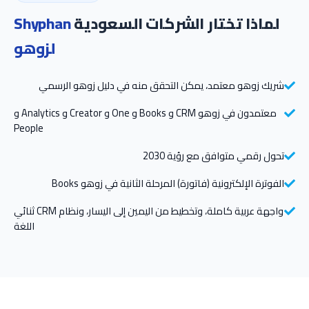
لماذا تختار الشركات السعودية
Shyphan
لزوهو
شريك زوهو معتمد، يمكن التحقق منه في دليل زوهو الرسمي
معتمدون في زوهو CRM و Books و One و Creator و Analytics و
People
تحول رقمي متوافق مع رؤية 2030
الفوترة الإلكترونية (فاتورة) المرحلة الثانية في زوهو Books
واجهة عربية كاملة، وتخطيط من اليمين إلى اليسار، ونظام CRM ثنائي
اللغة