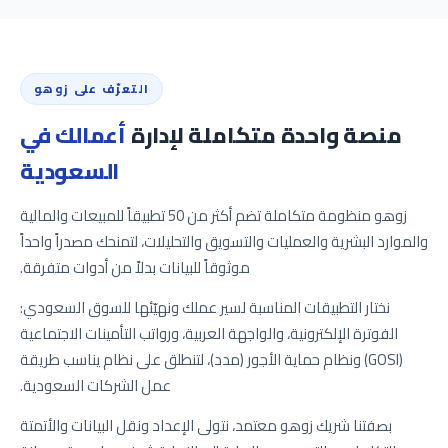
التعرّف على زوهو
منصة واحدة متكاملة لإدارة
أعمالك في
السعودية
زوهو منظومة متكاملة تضم أكثر من 50 تطبيقاً للمبيعات والمالية
والموارد البشرية والعمليات والتسويق والتحليلات، لتمنحك مصدراً واحداً
موثوقاً للبيانات بدلاً من أدوات متفرقة.
نختار التطبيقات المناسبة لسير عملك ونهيّئها للسوق السعودي:
الفوترة الإلكترونية، والواجهة العربية، ورواتب التأمينات الاجتماعية
(GOSI) ونظام حماية الأجور (مدد)، لتنطلق على نظام يناسب طريقة
عمل الشركات السعودية.
بصفتنا شريك زوهو معتمد، نتولى الإعداد ونقل البيانات والأتمتة