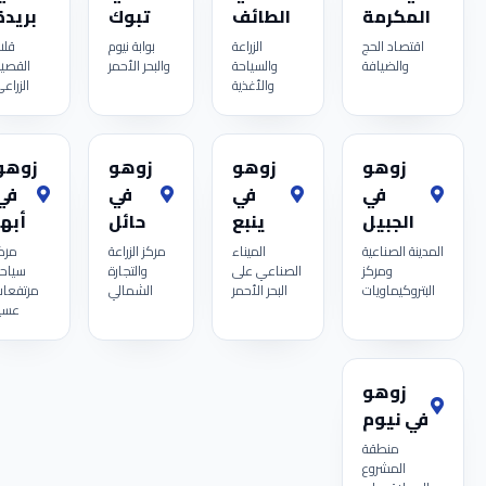
المكرمة
الطائف
تبوك
بريدة
اقتصاد الحج
الزراعة
بوابة نيوم
قلب
والضيافة
والسياحة
والبحر الأحمر
القصي
والأغذية
الزراع
زوهو
زوهو
زوهو
زوهو
في
في
في
في
الجبيل
ينبع
حائل
أبها
المدينة الصناعية
الميناء
مركز الزراعة
مرك
ومركز
الصناعي على
والتجارة
سياح
البتروكيماويات
البحر الأحمر
الشمالي
مرتفعا
عسي
زوهو
في نيوم
منطقة
المشروع