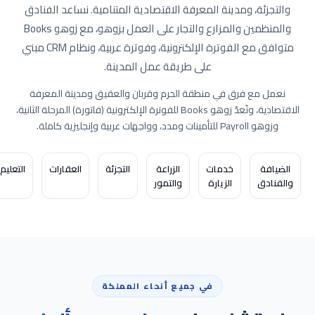
والتجزئة، ومدينة المعرفة الاقتصادية المتنامية. نساعد الفنادق
والمنظمين والمزارع والتجار على العمل بزوهو، مع زوهو Books
متوافق مع الفوترة الإلكترونية، وفوترة عربية، ونظام CRM مبني
على طريقة عمل المدينة.
نعمل مع فرق في منطقة الحرم وقربان والعقيق ومدينة المعرفة
الاقتصادية، ونُعدّ زوهو Books للفوترة الإلكترونية (فاتورة) المرحلة الثانية،
وزوهو Payroll للتأمينات ومدد، وواجهات عربية وإنجليزية كاملة.
الضيافة
خدمات
الزراعة
التجزئة
العقارات
التعليم
والفنادق
الزيارة
والتمور
في جميع أنحاء المملكة