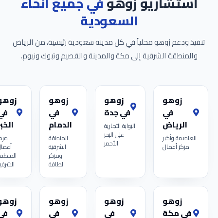
استشاريو زوهو
في جميع أنحاء
السعودية
تنفيذ ودعم زوهو محلياً في كل مدينة سعودية رئيسية، من الرياض
والمنطقة الشرقية إلى مكة والمدينة والقصيم وتبوك ونيوم.
زوهو
زوهو
زوهو
زوهو
في
في جدة
في
في
الرياض
الدمام
الخبر
البوابة التجارية
على البحر
العاصمة وأكبر
المنطقة
مرك
الأحمر
مركز أعمال
الشرقية
أعما
ومركز
المنطق
الطاقة
الشرقي
زوهو
زوهو
زوهو
زوهو
في مكة
في
في
في