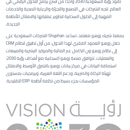
تقود رؤية السعودية 2030 واحداً من أسرع برامج التحول الرقمي في
العالم. تتجه الشركات في التصنيع والتجزئة والرعاية الصحية والخدمات
المهنية إلى الحلول السحابية لتطوير عملياتها والامتثال للأنظمة
الجديدة.
بصفتنا شريك زوهو معتمد، تساعد Shyphan الشركات السعودية على
جعل زوهو العمود الفقري لهذا التحول، من أول تطبيق لنظام CRM
إلى نظام زوهو ون الكامل عبر المالية والموارد البشرية والمبيعات
والعمليات. تتوافق منصة زوهو السحابية مع أهداف رؤية 2030:
استضافة البيانات في مركز بيانات زوهو بالشرق الأوسط، والامتثال
لهيئة الزكاة والضريبة، ودعم اللغة العربية، وبرمجيات بمستوى
المؤسسات بجزء بسيط من تكلفة أنظمة ERP التقليدية.