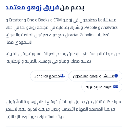
بدعم من
فريق زوهو معتمد
مستشارونا معتمدون في زوهو CRM و Books و One و Creator و
Analytics و People، ونشارك بفاعلية في مجتمع زوهو بما في ذلك
فعاليات Zoholics. ستعمل مع خبراء يعرفون المنصة والسوق
السعودي معاً.
من مرحلة الدراسة حتى الإطلاق ودعم الصيانة السنوية، يبقى الفريق
نفسه معك، ومتاح في توقيتك، بالعربية والإنجليزية.
مستشارو زوهو معتمدون
مجتمع Zoholics
العربية والإنجليزية
سواء كنت تنتقل من جداول البيانات أو توسّع نظام زوهو قائماً، يتولى
فريقنا المعتمد المهام الأصعب ويدرّب فريقك ليديره بثقة، لتستمر
عوائد استثمارك طويلاً بعد الإطلاق.