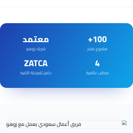
100+
معتمد
مشروع منجز
شريك زوهو
ZATCA
4
مكاتب عالمية
جاهز للمرحلة الثانية