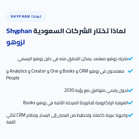
لماذا SHYPHAN
لماذا تختار الشركات السعودية
Shyphan
لزوهو
شريك زوهو معتمد، يمكن التحقق منه في دليل زوهو الرسمي
معتمدون في زوهو CRM و Books و One و Creator و Analytics و
People
تحول رقمي متوافق مع رؤية 2030
الفوترة الإلكترونية (فاتورة) المرحلة الثانية في زوهو Books
واجهة عربية كاملة، وتخطيط من اليمين إلى اليسار، ونظام CRM ثنائي
اللغة