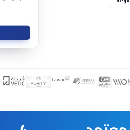
عودية
معتمد
4