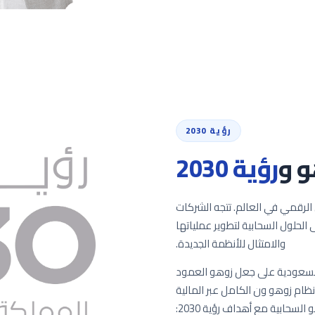
رؤية 2030
و و
رؤية 2030
 برامج التحول الرقمي في العالم. تتجه الشركات
 الحلول السحابية لتطوير عملياتها
والامتثال للأنظمة الجديدة.
تمد، تساعد Shyphan الشركات السعودية على جعل زوهو العمود
ذا التحول، من أول تطبيق لنظام CRM إلى نظام زوهو ون الكامل عبر المالية
والموارد البشرية والمبيعات والعمليات. تتوافق منصة زوهو السحابية مع أهداف رؤية 2030: