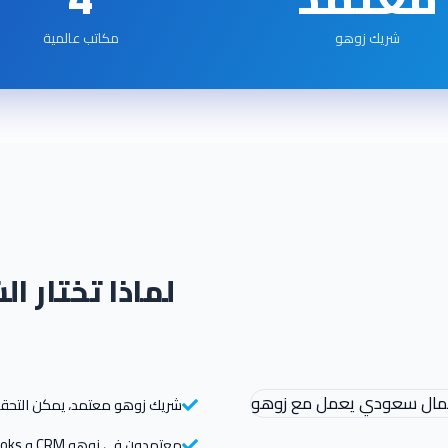
شريك زوهو
مكاتب عالمية
لماذا تختار 
شريك زوهو معتمد، يمكن التحق
معتمدون في زوهو CRM و Books و One و Creator و Analytics و People