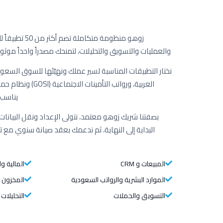
زوهو منظومة متكا
والعمليات والتسويق والتحليلات، لتمنحك مصدراً واحداً موثوقا
نختار التطبيقات المناسبة لسير عملك ونهيّئها للسوق السعود
العربية، ورواتب التأمي
يناسب 
بصفتنا شريك زوهو معتمد، نتولى الإعداد ونقل البيانات 
البداية إلى النهاية، ثم ندعمك بعقد صيانة سنوي مع
المبيعات و CRM
المالية وا
الموارد البشرية والرواتب السعودية
المخزون 
التسويق والحملات
التحليلات