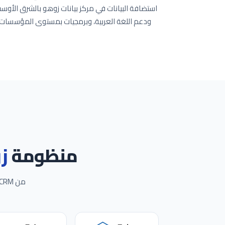
استضافة البيانات في مركز بيانات زوهو بالشرق الأوسط، 
منظومة
ز
من CRM و Books إلى نظام زوهو ون الكامل، مع أكثر من 30 تطبيقاً مهيأً بالكامل للمملكة.