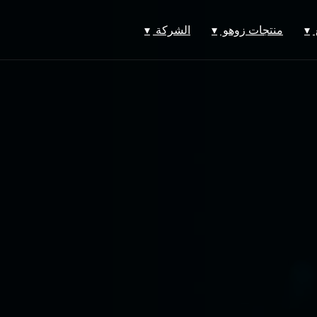
▾
منتجات زوهو
▾
الشركة
▾
ص
Zoho Books
من نحن
ة
Zoho People
فريقنا
Zoho CRM
مكاتبنا
Zoho Creator
رسالتنا ورؤيتنا
Zoho Payroll
دراسات الحالة
Zoho Inventory
المدونة
Zoho One
الوظائف
بوابة الدعم