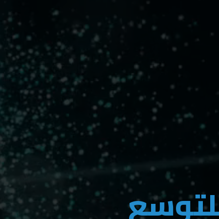
للتوسع